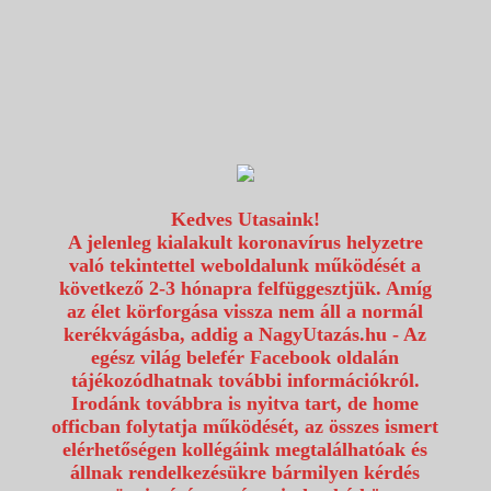
1117 Budapest, Fehérvári út 80.
info@utazzvelunk.hu
(06) 1 371 21 91, (06) 30 343 4343
0
Kedves Utasaink!
A jelenleg kialakult koronavírus helyzetre
való tekintettel weboldalunk működését a
következő 2-3 hónapra felfüggesztjük. Amíg
az élet körforgása vissza nem áll a normál
kerékvágásba, addig a NagyUtazás.hu - Az
egész világ belefér Facebook oldalán
tájékozódhatnak további információkról.
Irodánk továbbra is nyitva tart, de home
officban folytatja működését, az összes ismert
elérhetőségen kollégáink megtalálhatóak és
állnak rendelkezésükre bármilyen kérdés