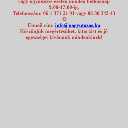
vagy ügyintézés esetén minden hétköznap
9:00-17:00-ig.
Telefonszám: 06 1 371 21 91 vagy 06 30 343 43
43
E-mail cím:
info@nagyutazas.hu
Köszönjük megértésüket, kitartást és jó
egészséget kívánunk mindenkinek!