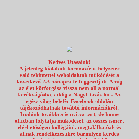
1117 Budapest, Fehérvári út 80.
info@utazzvelunk.hu
(06) 1 371 21 91, (06) 30 343 4343
0
Kedves Utasaink!
A jelenleg kialakult koronavírus helyzetre
való tekintettel weboldalunk működését a
következő 2-3 hónapra felfüggesztjük. Amíg
az élet körforgása vissza nem áll a normál
kerékvágásba, addig a NagyUtazás.hu - Az
egész világ belefér Facebook oldalán
tájékozódhatnak további információkról.
Irodánk továbbra is nyitva tart, de home
officban folytatja működését, az összes ismert
elérhetőségen kollégáink megtalálhatóak és
állnak rendelkezésükre bármilyen kérdés