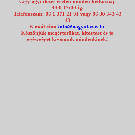
vagy ügyintézés esetén minden hétköznap
9:00-17:00-ig.
Telefonszám: 06 1 371 21 91 vagy 06 30 343 43
43
E-mail cím:
info@nagyutazas.hu
Köszönjük megértésüket, kitartást és jó
egészséget kívánunk mindenkinek!