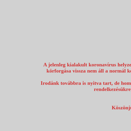
1117 Budapest, Fehérvári út 80.
info@utazzvelunk.hu
(06) 1 371 21 91, (06) 30 343 4343
0
A jelenleg kialakult koronavírus helyz
körforgása vissza nem áll a normál k
Irodánk továbbra is nyitva tart, de hom
rendelkezésükre
Köszönjü