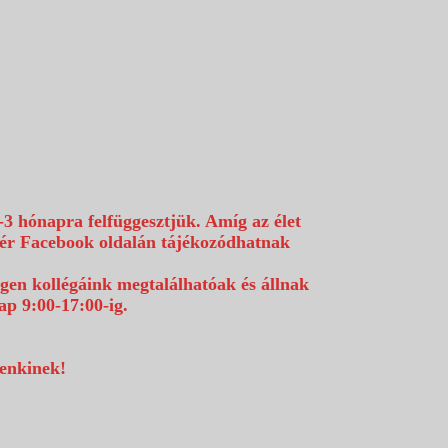
-3 hónapra felfüggesztjük. Amíg az élet
efér Facebook oldalán tájékozódhatnak
égen kollégáink megtalálhatóak és állnak
p 9:00-17:00-ig.
denkinek!