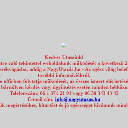
Kedves Utasaink!
etre való tekintettel weboldalunk működését a következő 2
erékvágásba, addig a NagyUtazás.hu - Az egész világ bel
további információkról.
e officban folytatja működését, az összes ismert elérhetős
 bármilyen kérdés vagy ügyintézés esetén minden hétközna
Telefonszám: 06 1 371 21 91 vagy 06 30 343 43 43
E-mail cím:
info@nagyutazas.hu
k megértésüket, kitartást és jó egészséget kívánunk min