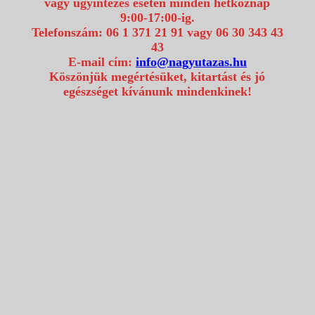
vagy ügyintézés esetén minden hétköznap
9:00-17:00-ig.
Telefonszám: 06 1 371 21 91 vagy 06 30 343 43
43
E-mail cím:
info@nagyutazas.hu
Köszönjük megértésüket, kitartást és jó
egészséget kívánunk mindenkinek!