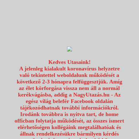
1117 Budapest, Fehérvári út 80.
info@utazzvelunk.hu
(06) 1 371 21 91, (06) 30 343 4343
0
Kedves Utasaink!
A jelenleg kialakult koronavírus helyzetre
való tekintettel weboldalunk működését a
következő 2-3 hónapra felfüggesztjük. Amíg
az élet körforgása vissza nem áll a normál
kerékvágásba, addig a NagyUtazás.hu - Az
egész világ belefér Facebook oldalán
tájékozódhatnak további információkról.
Irodánk továbbra is nyitva tart, de home
officban folytatja működését, az összes ismert
elérhetőségen kollégáink megtalálhatóak és
állnak rendelkezésükre bármilyen kérdés