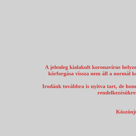
1117 Budapest, Fehérvári út 80.
info@utazzvelunk.hu
(06) 1 371 21 91, (06) 30 343 4343
0
A jelenleg kialakult koronavírus helyz
körforgása vissza nem áll a normál k
Irodánk továbbra is nyitva tart, de hom
rendelkezésükre
Köszönjü