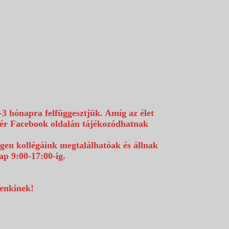
-3 hónapra felfüggesztjük. Amíg az élet
efér Facebook oldalán tájékozódhatnak
égen kollégáink megtalálhatóak és állnak
p 9:00-17:00-ig.
denkinek!