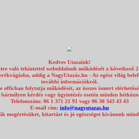
Kedves Utasaink!
etre való tekintettel weboldalunk működését a következő 2
erékvágásba, addig a NagyUtazás.hu - Az egész világ bel
további információkról.
e officban folytatja működését, az összes ismert elérhetős
 bármilyen kérdés vagy ügyintézés esetén minden hétközna
Telefonszám: 06 1 371 21 91 vagy 06 30 343 43 43
E-mail cím:
info@nagyutazas.hu
k megértésüket, kitartást és jó egészséget kívánunk min