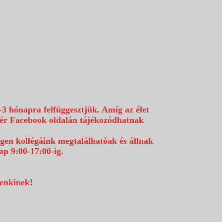
-3 hónapra felfüggesztjük. Amíg az élet
efér Facebook oldalán tájékozódhatnak
égen kollégáink megtalálhatóak és állnak
p 9:00-17:00-ig.
denkinek!