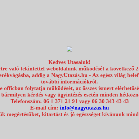
Kedves Utasaink!
etre való tekintettel weboldalunk működését a következő 2
erékvágásba, addig a NagyUtazás.hu - Az egész világ bel
további információkról.
e officban folytatja működését, az összes ismert elérhetős
 bármilyen kérdés vagy ügyintézés esetén minden hétközna
Telefonszám: 06 1 371 21 91 vagy 06 30 343 43 43
E-mail cím:
info@nagyutazas.hu
k megértésüket, kitartást és jó egészséget kívánunk min