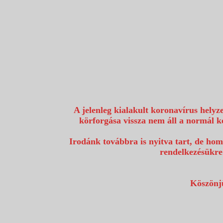
1117 Budapest, Fehérvári út 80.
info@utazzvelunk.hu
(06) 1 371 21 91, (06) 30 343 4343
0
A jelenleg kialakult koronavírus helyz
körforgása vissza nem áll a normál k
Irodánk továbbra is nyitva tart, de hom
rendelkezésükre
Köszönjü