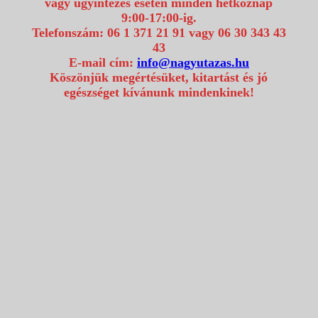
vagy ügyintézés esetén minden hétköznap
9:00-17:00-ig.
Telefonszám: 06 1 371 21 91 vagy 06 30 343 43
43
E-mail cím:
info@nagyutazas.hu
Köszönjük megértésüket, kitartást és jó
egészséget kívánunk mindenkinek!