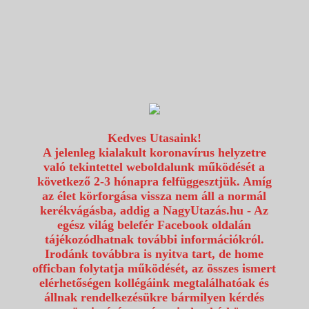
1117 Budapest, Fehérvári út 80.
info@utazzvelunk.hu
(06) 1 371 21 91, (06) 30 343 4343
0
Kedves Utasaink!
A jelenleg kialakult koronavírus helyzetre
való tekintettel weboldalunk működését a
következő 2-3 hónapra felfüggesztjük. Amíg
az élet körforgása vissza nem áll a normál
kerékvágásba, addig a NagyUtazás.hu - Az
egész világ belefér Facebook oldalán
tájékozódhatnak további információkról.
Irodánk továbbra is nyitva tart, de home
officban folytatja működését, az összes ismert
elérhetőségen kollégáink megtalálhatóak és
állnak rendelkezésükre bármilyen kérdés