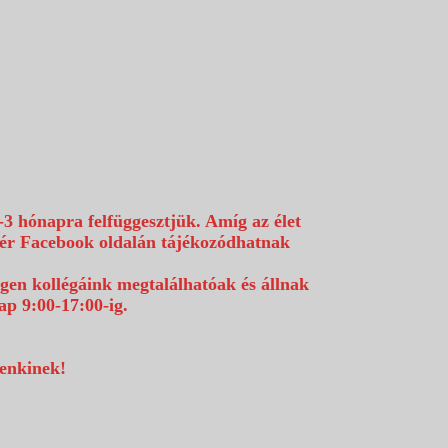
-3 hónapra felfüggesztjük. Amíg az élet
efér Facebook oldalán tájékozódhatnak
égen kollégáink megtalálhatóak és állnak
p 9:00-17:00-ig.
denkinek!