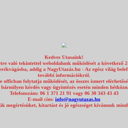
Kedves Utasaink!
etre való tekintettel weboldalunk működését a következő 2
erékvágásba, addig a NagyUtazás.hu - Az egész világ bel
további információkról.
e officban folytatja működését, az összes ismert elérhetős
 bármilyen kérdés vagy ügyintézés esetén minden hétközna
Telefonszám: 06 1 371 21 91 vagy 06 30 343 43 43
E-mail cím:
info@nagyutazas.hu
k megértésüket, kitartást és jó egészséget kívánunk min