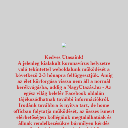
1117 Budapest, Fehérvári út 80.
info@utazzvelunk.hu
(06) 1 371 21 91, (06) 30 343 4343
0
Kedves Utasaink!
A jelenleg kialakult koronavírus helyzetre
való tekintettel weboldalunk működését a
következő 2-3 hónapra felfüggesztjük. Amíg
az élet körforgása vissza nem áll a normál
kerékvágásba, addig a NagyUtazás.hu - Az
egész világ belefér Facebook oldalán
tájékozódhatnak további információkról.
Irodánk továbbra is nyitva tart, de home
officban folytatja működését, az összes ismert
elérhetőségen kollégáink megtalálhatóak és
állnak rendelkezésükre bármilyen kérdés