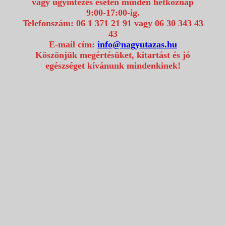
vagy ügyintézés esetén minden hétköznap
9:00-17:00-ig.
Telefonszám: 06 1 371 21 91 vagy 06 30 343 43
43
E-mail cím:
info@nagyutazas.hu
Köszönjük megértésüket, kitartást és jó
egészséget kívánunk mindenkinek!