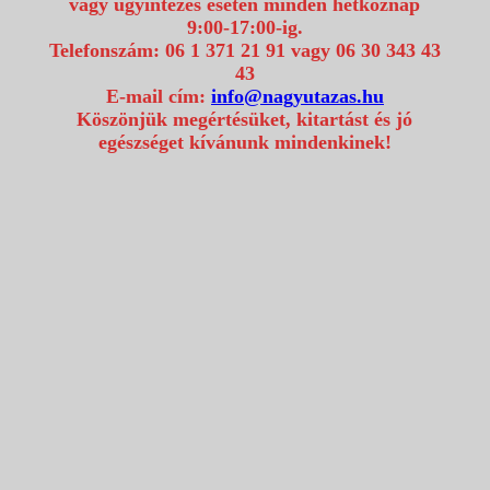
vagy ügyintézés esetén minden hétköznap
9:00-17:00-ig.
Telefonszám: 06 1 371 21 91 vagy 06 30 343 43
43
E-mail cím:
info@nagyutazas.hu
Köszönjük megértésüket, kitartást és jó
egészséget kívánunk mindenkinek!