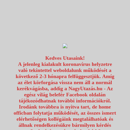
1117 Budapest, Fehérvári út 80.
info@utazzvelunk.hu
(06) 1 371 21 91, (06) 30 343 4343
0
Kedves Utasaink!
A jelenleg kialakult koronavírus helyzetre
való tekintettel weboldalunk működését a
következő 2-3 hónapra felfüggesztjük. Amíg
az élet körforgása vissza nem áll a normál
kerékvágásba, addig a NagyUtazás.hu - Az
egész világ belefér Facebook oldalán
tájékozódhatnak további információkról.
Irodánk továbbra is nyitva tart, de home
officban folytatja működését, az összes ismert
elérhetőségen kollégáink megtalálhatóak és
állnak rendelkezésükre bármilyen kérdés