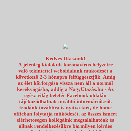
1117 Budapest, Fehérvári út 80.
info@utazzvelunk.hu
(06) 1 371 21 91, (06) 30 343 4343
0
Kedves Utasaink!
A jelenleg kialakult koronavírus helyzetre
való tekintettel weboldalunk működését a
következő 2-3 hónapra felfüggesztjük. Amíg
az élet körforgása vissza nem áll a normál
kerékvágásba, addig a NagyUtazás.hu - Az
egész világ belefér Facebook oldalán
tájékozódhatnak további információkról.
Irodánk továbbra is nyitva tart, de home
officban folytatja működését, az összes ismert
elérhetőségen kollégáink megtalálhatóak és
állnak rendelkezésükre bármilyen kérdés