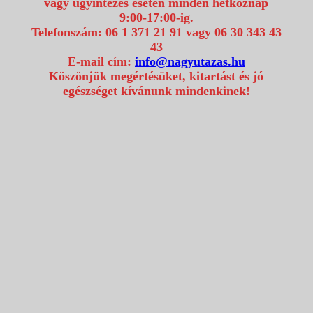
vagy ügyintézés esetén minden hétköznap
9:00-17:00-ig.
Telefonszám: 06 1 371 21 91 vagy 06 30 343 43
43
E-mail cím:
info@nagyutazas.hu
Köszönjük megértésüket, kitartást és jó
egészséget kívánunk mindenkinek!