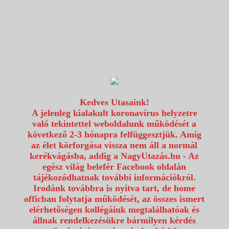
1117 Budapest, Fehérvári út 80.
info@utazzvelunk.hu
(06) 1 371 21 91, (06) 30 343 4343
0
Kedves Utasaink!
A jelenleg kialakult koronavírus helyzetre
való tekintettel weboldalunk működését a
következő 2-3 hónapra felfüggesztjük. Amíg
az élet körforgása vissza nem áll a normál
kerékvágásba, addig a NagyUtazás.hu - Az
egész világ belefér Facebook oldalán
tájékozódhatnak további információkról.
Irodánk továbbra is nyitva tart, de home
officban folytatja működését, az összes ismert
elérhetőségen kollégáink megtalálhatóak és
állnak rendelkezésükre bármilyen kérdés