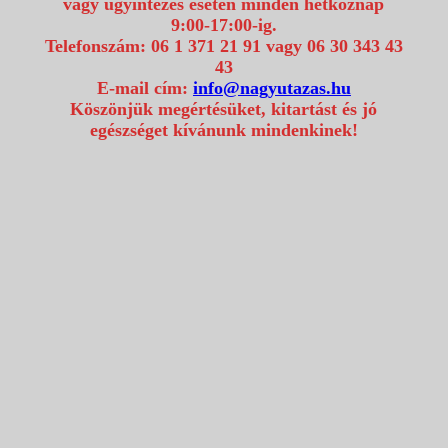
vagy ügyintézés esetén minden hétköznap
9:00-17:00-ig.
Telefonszám: 06 1 371 21 91 vagy 06 30 343 43
43
E-mail cím:
info@nagyutazas.hu
Köszönjük megértésüket, kitartást és jó
egészséget kívánunk mindenkinek!