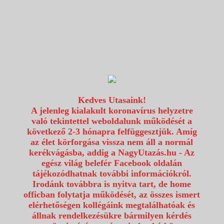
1117 Budapest, Fehérvári út 80.
info@utazzvelunk.hu
(06) 1 371 21 91, (06) 30 343 4343
0
Kedves Utasaink!
A jelenleg kialakult koronavírus helyzetre
való tekintettel weboldalunk működését a
következő 2-3 hónapra felfüggesztjük. Amíg
az élet körforgása vissza nem áll a normál
kerékvágásba, addig a NagyUtazás.hu - Az
egész világ belefér Facebook oldalán
tájékozódhatnak további információkról.
Irodánk továbbra is nyitva tart, de home
officban folytatja működését, az összes ismert
elérhetőségen kollégáink megtalálhatóak és
állnak rendelkezésükre bármilyen kérdés