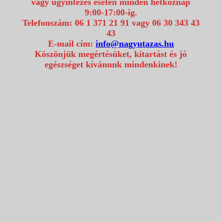
vagy ügyintézés esetén minden hétköznap
9:00-17:00-ig.
Telefonszám: 06 1 371 21 91 vagy 06 30 343 43
43
E-mail cím:
info@nagyutazas.hu
Köszönjük megértésüket, kitartást és jó
egészséget kívánunk mindenkinek!