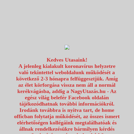
1117 Budapest, Fehérvári út 80.
info@utazzvelunk.hu
(06) 1 371 21 91, (06) 30 343 4343
0
Kedves Utasaink!
A jelenleg kialakult koronavírus helyzetre
való tekintettel weboldalunk működését a
következő 2-3 hónapra felfüggesztjük. Amíg
az élet körforgása vissza nem áll a normál
kerékvágásba, addig a NagyUtazás.hu - Az
egész világ belefér Facebook oldalán
tájékozódhatnak további információkról.
Irodánk továbbra is nyitva tart, de home
officban folytatja működését, az összes ismert
elérhetőségen kollégáink megtalálhatóak és
állnak rendelkezésükre bármilyen kérdés