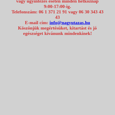
vagy ügyintézés esetén minden hétköznap
9:00-17:00-ig.
Telefonszám: 06 1 371 21 91 vagy 06 30 343 43
43
E-mail cím:
info@nagyutazas.hu
Köszönjük megértésüket, kitartást és jó
egészséget kívánunk mindenkinek!