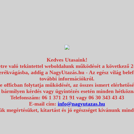
Kedves Utasaink!
etre való tekintettel weboldalunk működését a következő 2
erékvágásba, addig a NagyUtazás.hu - Az egész világ bel
további információkról.
e officban folytatja működését, az összes ismert elérhetős
 bármilyen kérdés vagy ügyintézés esetén minden hétközna
Telefonszám: 06 1 371 21 91 vagy 06 30 343 43 43
E-mail cím:
info@nagyutazas.hu
k megértésüket, kitartást és jó egészséget kívánunk min