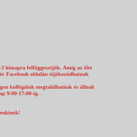
-3 hónapra felfüggesztjük. Amíg az élet
efér Facebook oldalán tájékozódhatnak
égen kollégáink megtalálhatóak és állnak
p 9:00-17:00-ig.
denkinek!