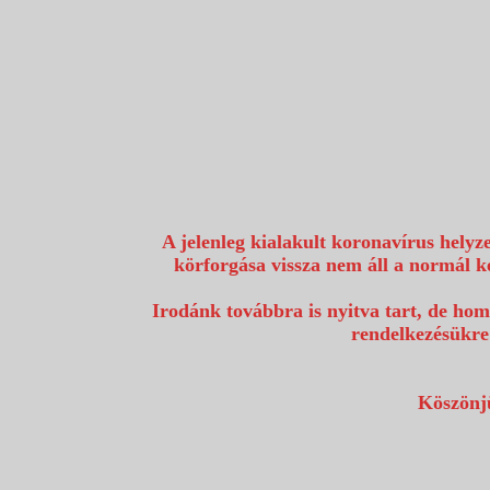
1117 Budapest, Fehérvári út 80.
info@utazzvelunk.hu
(06) 1 371 21 91, (06) 30 343 4343
0
A jelenleg kialakult koronavírus helyz
körforgása vissza nem áll a normál k
Irodánk továbbra is nyitva tart, de hom
rendelkezésükre
Köszönjü