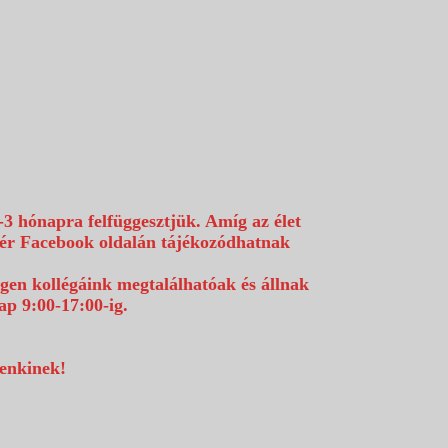
-3 hónapra felfüggesztjük. Amíg az élet
efér Facebook oldalán tájékozódhatnak
égen kollégáink megtalálhatóak és állnak
p 9:00-17:00-ig.
denkinek!