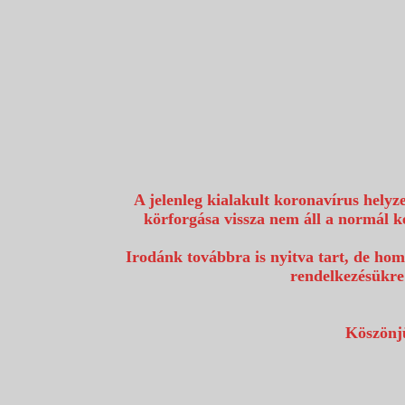
1117 Budapest, Fehérvári út 80.
info@utazzvelunk.hu
(06) 1 371 21 91, (06) 30 343 4343
0
A jelenleg kialakult koronavírus helyz
körforgása vissza nem áll a normál k
Irodánk továbbra is nyitva tart, de hom
rendelkezésükre
Köszönjü