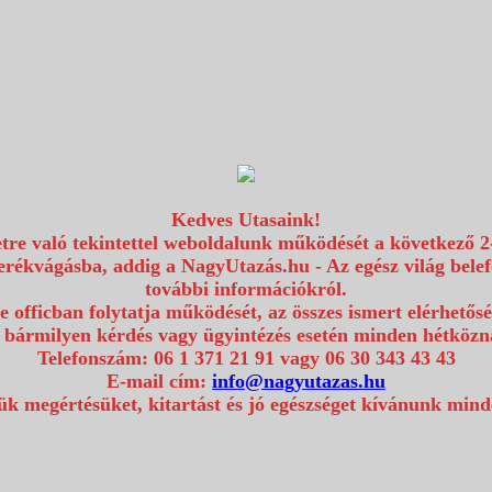
Kedves Utasaink!
etre való tekintettel weboldalunk működését a következő 2
erékvágásba, addig a NagyUtazás.hu - Az egész világ bel
további információkról.
e officban folytatja működését, az összes ismert elérhetős
 bármilyen kérdés vagy ügyintézés esetén minden hétközna
Telefonszám: 06 1 371 21 91 vagy 06 30 343 43 43
E-mail cím:
info@nagyutazas.hu
k megértésüket, kitartást és jó egészséget kívánunk min