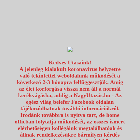
1117 Budapest, Fehérvári út 80.
info@utazzvelunk.hu
(06) 1 371 21 91, (06) 30 343 4343
0
Kedves Utasaink!
A jelenleg kialakult koronavírus helyzetre
való tekintettel weboldalunk működését a
következő 2-3 hónapra felfüggesztjük. Amíg
az élet körforgása vissza nem áll a normál
kerékvágásba, addig a NagyUtazás.hu - Az
egész világ belefér Facebook oldalán
tájékozódhatnak további információkról.
Irodánk továbbra is nyitva tart, de home
officban folytatja működését, az összes ismert
elérhetőségen kollégáink megtalálhatóak és
állnak rendelkezésükre bármilyen kérdés