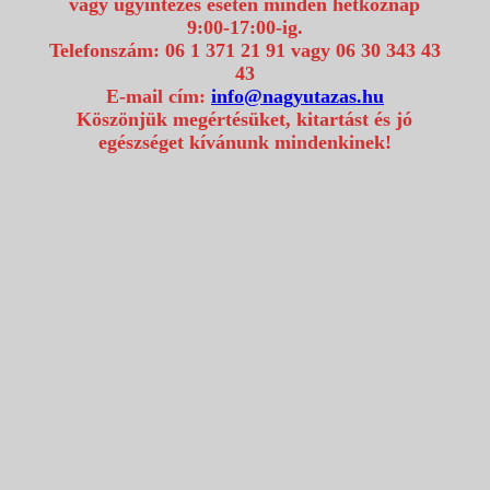
vagy ügyintézés esetén minden hétköznap
9:00-17:00-ig.
Telefonszám: 06 1 371 21 91 vagy 06 30 343 43
43
E-mail cím:
info@nagyutazas.hu
Köszönjük megértésüket, kitartást és jó
egészséget kívánunk mindenkinek!