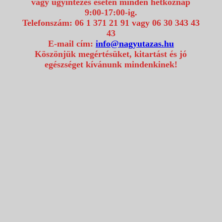
vagy ügyintézés esetén minden hétköznap
9:00-17:00-ig.
Telefonszám: 06 1 371 21 91 vagy 06 30 343 43
43
E-mail cím:
info@nagyutazas.hu
Köszönjük megértésüket, kitartást és jó
egészséget kívánunk mindenkinek!