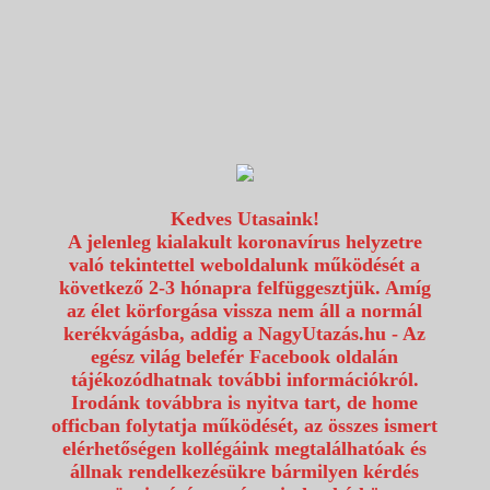
1117 Budapest, Fehérvári út 80.
info@utazzvelunk.hu
(06) 1 371 21 91, (06) 30 343 4343
0
Kedves Utasaink!
A jelenleg kialakult koronavírus helyzetre
való tekintettel weboldalunk működését a
következő 2-3 hónapra felfüggesztjük. Amíg
az élet körforgása vissza nem áll a normál
kerékvágásba, addig a NagyUtazás.hu - Az
egész világ belefér Facebook oldalán
tájékozódhatnak további információkról.
Irodánk továbbra is nyitva tart, de home
officban folytatja működését, az összes ismert
elérhetőségen kollégáink megtalálhatóak és
állnak rendelkezésükre bármilyen kérdés