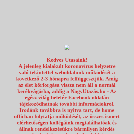
1117 Budapest, Fehérvári út 80.
info@utazzvelunk.hu
(06) 1 371 21 91, (06) 30 343 4343
0
Kedves Utasaink!
A jelenleg kialakult koronavírus helyzetre
való tekintettel weboldalunk működését a
következő 2-3 hónapra felfüggesztjük. Amíg
az élet körforgása vissza nem áll a normál
kerékvágásba, addig a NagyUtazás.hu - Az
egész világ belefér Facebook oldalán
tájékozódhatnak további információkról.
Irodánk továbbra is nyitva tart, de home
officban folytatja működését, az összes ismert
elérhetőségen kollégáink megtalálhatóak és
állnak rendelkezésükre bármilyen kérdés