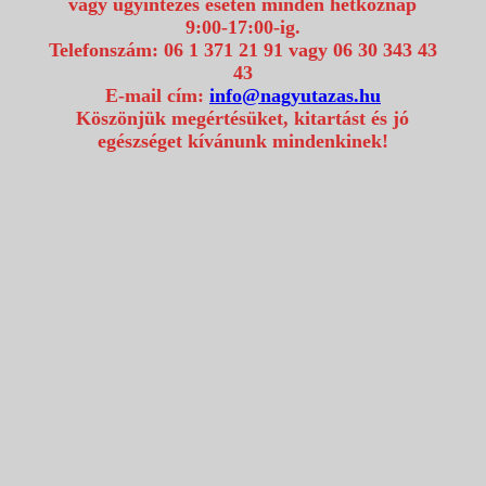
vagy ügyintézés esetén minden hétköznap
9:00-17:00-ig.
Telefonszám: 06 1 371 21 91 vagy 06 30 343 43
43
E-mail cím:
info@nagyutazas.hu
Köszönjük megértésüket, kitartást és jó
egészséget kívánunk mindenkinek!