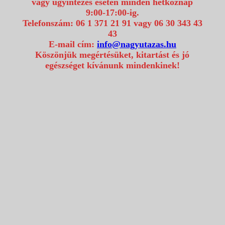
vagy ügyintézés esetén minden hétköznap
9:00-17:00-ig.
Telefonszám: 06 1 371 21 91 vagy 06 30 343 43
43
E-mail cím:
info@nagyutazas.hu
Köszönjük megértésüket, kitartást és jó
egészséget kívánunk mindenkinek!