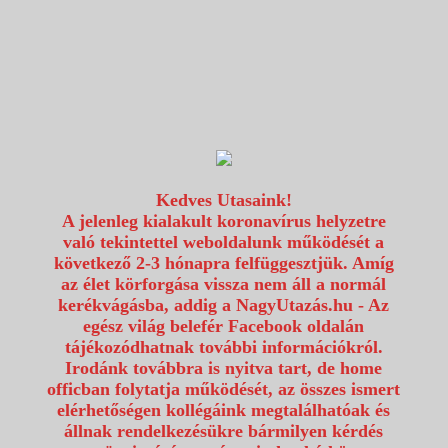
1117 Budapest, Fehérvári út 80.
info@utazzvelunk.hu
(06) 1 371 21 91, (06) 30 343 4343
0
Kedves Utasaink!
A jelenleg kialakult koronavírus helyzetre
való tekintettel weboldalunk működését a
következő 2-3 hónapra felfüggesztjük. Amíg
az élet körforgása vissza nem áll a normál
kerékvágásba, addig a NagyUtazás.hu - Az
egész világ belefér Facebook oldalán
tájékozódhatnak további információkról.
Irodánk továbbra is nyitva tart, de home
officban folytatja működését, az összes ismert
elérhetőségen kollégáink megtalálhatóak és
állnak rendelkezésükre bármilyen kérdés