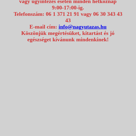
vagy ügyintézés esetén minden hétköznap
9:00-17:00-ig.
Telefonszám: 06 1 371 21 91 vagy 06 30 343 43
43
E-mail cím:
info@nagyutazas.hu
Köszönjük megértésüket, kitartást és jó
egészséget kívánunk mindenkinek!