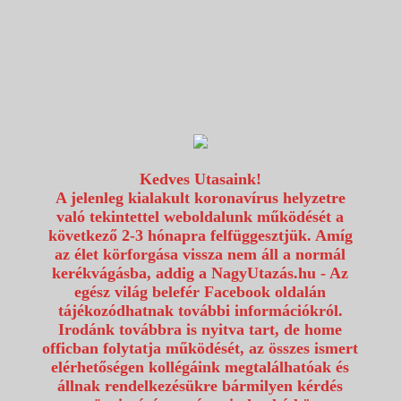
1117 Budapest, Fehérvári út 80.
info@utazzvelunk.hu
(06) 1 371 21 91, (06) 30 343 4343
0
Kedves Utasaink!
A jelenleg kialakult koronavírus helyzetre
való tekintettel weboldalunk működését a
következő 2-3 hónapra felfüggesztjük. Amíg
az élet körforgása vissza nem áll a normál
kerékvágásba, addig a NagyUtazás.hu - Az
egész világ belefér Facebook oldalán
tájékozódhatnak további információkról.
Irodánk továbbra is nyitva tart, de home
officban folytatja működését, az összes ismert
elérhetőségen kollégáink megtalálhatóak és
állnak rendelkezésükre bármilyen kérdés