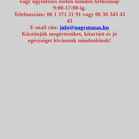
vagy ügyintézés esetén minden hétköznap
9:00-17:00-ig.
Telefonszám: 06 1 371 21 91 vagy 06 30 343 43
43
E-mail cím:
info@nagyutazas.hu
Köszönjük megértésüket, kitartást és jó
egészséget kívánunk mindenkinek!