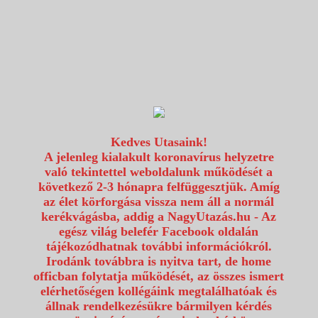
1117 Budapest, Fehérvári út 80.
info@utazzvelunk.hu
(06) 1 371 21 91, (06) 30 343 4343
0
Kedves Utasaink!
A jelenleg kialakult koronavírus helyzetre
való tekintettel weboldalunk működését a
következő 2-3 hónapra felfüggesztjük. Amíg
az élet körforgása vissza nem áll a normál
kerékvágásba, addig a NagyUtazás.hu - Az
egész világ belefér Facebook oldalán
tájékozódhatnak további információkról.
Irodánk továbbra is nyitva tart, de home
officban folytatja működését, az összes ismert
elérhetőségen kollégáink megtalálhatóak és
állnak rendelkezésükre bármilyen kérdés