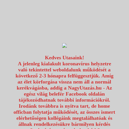
1117 Budapest, Fehérvári út 80.
info@utazzvelunk.hu
(06) 1 371 21 91, (06) 30 343 4343
0
Kedves Utasaink!
A jelenleg kialakult koronavírus helyzetre
való tekintettel weboldalunk működését a
következő 2-3 hónapra felfüggesztjük. Amíg
az élet körforgása vissza nem áll a normál
kerékvágásba, addig a NagyUtazás.hu - Az
egész világ belefér Facebook oldalán
tájékozódhatnak további információkról.
Irodánk továbbra is nyitva tart, de home
officban folytatja működését, az összes ismert
elérhetőségen kollégáink megtalálhatóak és
állnak rendelkezésükre bármilyen kérdés