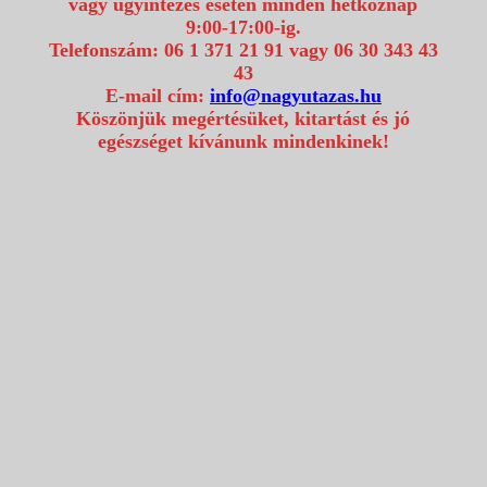
vagy ügyintézés esetén minden hétköznap
9:00-17:00-ig.
Telefonszám: 06 1 371 21 91 vagy 06 30 343 43
43
E-mail cím:
info@nagyutazas.hu
Köszönjük megértésüket, kitartást és jó
egészséget kívánunk mindenkinek!