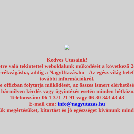
Kedves Utasaink!
etre való tekintettel weboldalunk működését a következő 2
erékvágásba, addig a NagyUtazás.hu - Az egész világ bel
további információkról.
e officban folytatja működését, az összes ismert elérhetős
 bármilyen kérdés vagy ügyintézés esetén minden hétközna
Telefonszám: 06 1 371 21 91 vagy 06 30 343 43 43
E-mail cím:
info@nagyutazas.hu
k megértésüket, kitartást és jó egészséget kívánunk min