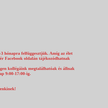
-3 hónapra felfüggesztjük. Amíg az élet
efér Facebook oldalán tájékozódhatnak
égen kollégáink megtalálhatóak és állnak
p 9:00-17:00-ig.
denkinek!