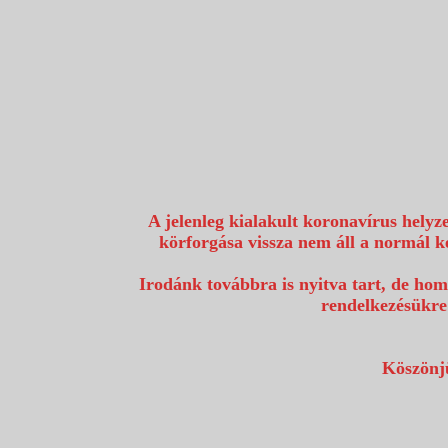
1117 Budapest, Fehérvári út 80.
info@utazzvelunk.hu
(06) 1 371 21 91, (06) 30 343 4343
0
A jelenleg kialakult koronavírus helyz
körforgása vissza nem áll a normál k
Irodánk továbbra is nyitva tart, de hom
rendelkezésükre
Köszönjü