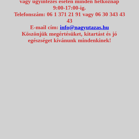
vagy ügyintézés esetén minden hétköznap
9:00-17:00-ig.
Telefonszám: 06 1 371 21 91 vagy 06 30 343 43
43
E-mail cím:
info@nagyutazas.hu
Köszönjük megértésüket, kitartást és jó
egészséget kívánunk mindenkinek!