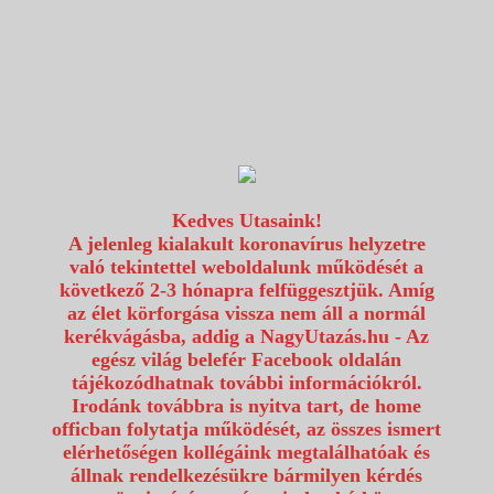
1117 Budapest, Fehérvári út 80.
info@utazzvelunk.hu
(06) 1 371 21 91, (06) 30 343 4343
0
Kedves Utasaink!
A jelenleg kialakult koronavírus helyzetre
való tekintettel weboldalunk működését a
következő 2-3 hónapra felfüggesztjük. Amíg
az élet körforgása vissza nem áll a normál
kerékvágásba, addig a NagyUtazás.hu - Az
egész világ belefér Facebook oldalán
tájékozódhatnak további információkról.
Irodánk továbbra is nyitva tart, de home
officban folytatja működését, az összes ismert
elérhetőségen kollégáink megtalálhatóak és
állnak rendelkezésükre bármilyen kérdés