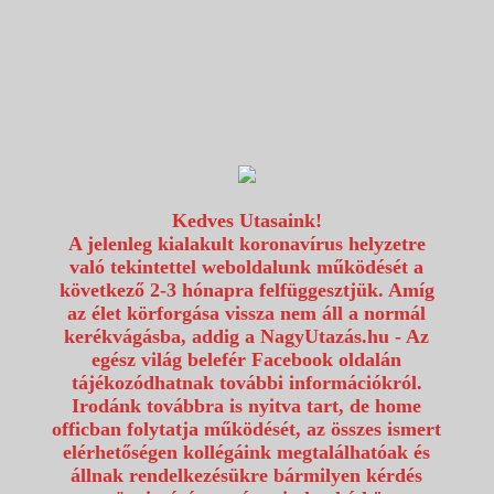
1117 Budapest, Fehérvári út 80.
info@utazzvelunk.hu
(06) 1 371 21 91, (06) 30 343 4343
0
Kedves Utasaink!
A jelenleg kialakult koronavírus helyzetre
való tekintettel weboldalunk működését a
következő 2-3 hónapra felfüggesztjük. Amíg
az élet körforgása vissza nem áll a normál
kerékvágásba, addig a NagyUtazás.hu - Az
egész világ belefér Facebook oldalán
tájékozódhatnak további információkról.
Irodánk továbbra is nyitva tart, de home
officban folytatja működését, az összes ismert
elérhetőségen kollégáink megtalálhatóak és
állnak rendelkezésükre bármilyen kérdés