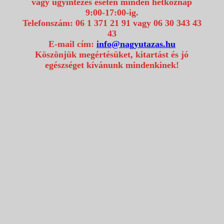
vagy ügyintézés esetén minden hétköznap
9:00-17:00-ig.
Telefonszám: 06 1 371 21 91 vagy 06 30 343 43
43
E-mail cím:
info@nagyutazas.hu
Köszönjük megértésüket, kitartást és jó
egészséget kívánunk mindenkinek!