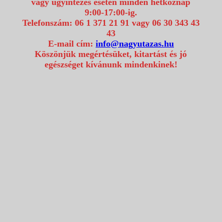
vagy ügyintézés esetén minden hétköznap
9:00-17:00-ig.
Telefonszám: 06 1 371 21 91 vagy 06 30 343 43
43
E-mail cím:
info@nagyutazas.hu
Köszönjük megértésüket, kitartást és jó
egészséget kívánunk mindenkinek!