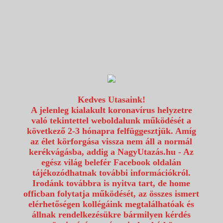
1117 Budapest, Fehérvári út 80.
info@utazzvelunk.hu
(06) 1 371 21 91, (06) 30 343 4343
0
Kedves Utasaink!
A jelenleg kialakult koronavírus helyzetre
való tekintettel weboldalunk működését a
következő 2-3 hónapra felfüggesztjük. Amíg
az élet körforgása vissza nem áll a normál
kerékvágásba, addig a NagyUtazás.hu - Az
egész világ belefér Facebook oldalán
tájékozódhatnak további információkról.
Irodánk továbbra is nyitva tart, de home
officban folytatja működését, az összes ismert
elérhetőségen kollégáink megtalálhatóak és
állnak rendelkezésükre bármilyen kérdés