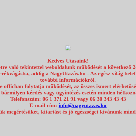
Kedves Utasaink!
etre való tekintettel weboldalunk működését a következő 2
erékvágásba, addig a NagyUtazás.hu - Az egész világ bel
további információkról.
e officban folytatja működését, az összes ismert elérhetős
 bármilyen kérdés vagy ügyintézés esetén minden hétközna
Telefonszám: 06 1 371 21 91 vagy 06 30 343 43 43
E-mail cím:
info@nagyutazas.hu
k megértésüket, kitartást és jó egészséget kívánunk min