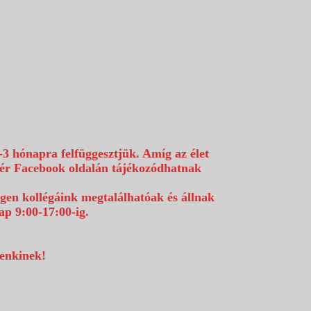
-3 hónapra felfüggesztjük. Amíg az élet
efér Facebook oldalán tájékozódhatnak
égen kollégáink megtalálhatóak és állnak
p 9:00-17:00-ig.
denkinek!