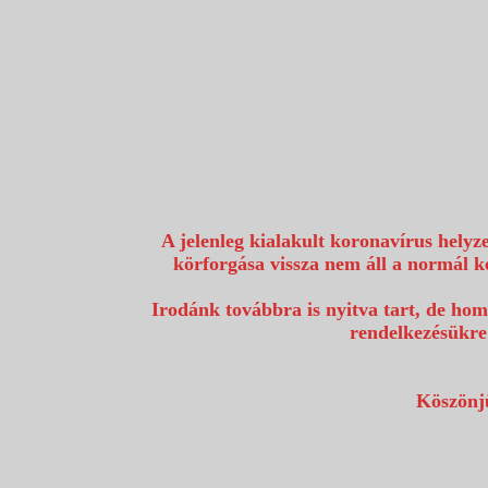
1117 Budapest, Fehérvári út 80.
info@utazzvelunk.hu
(06) 1 371 21 91, (06) 30 343 4343
0
A jelenleg kialakult koronavírus helyz
körforgása vissza nem áll a normál k
Irodánk továbbra is nyitva tart, de hom
rendelkezésükre
Köszönjü