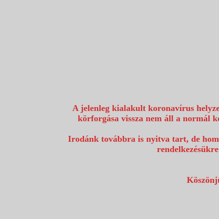
1117 Budapest, Fehérvári út 80.
info@utazzvelunk.hu
(06) 1 371 21 91, (06) 30 343 4343
0
A jelenleg kialakult koronavírus helyz
körforgása vissza nem áll a normál k
Irodánk továbbra is nyitva tart, de hom
rendelkezésükre
Köszönjü