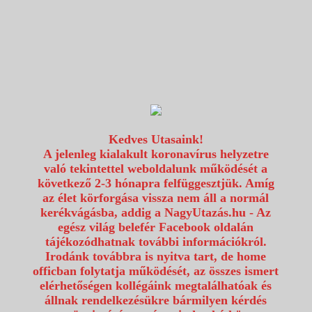
1117 Budapest, Fehérvári út 80.
info@utazzvelunk.hu
(06) 1 371 21 91, (06) 30 343 4343
0
Kedves Utasaink!
A jelenleg kialakult koronavírus helyzetre
való tekintettel weboldalunk működését a
következő 2-3 hónapra felfüggesztjük. Amíg
az élet körforgása vissza nem áll a normál
kerékvágásba, addig a NagyUtazás.hu - Az
egész világ belefér Facebook oldalán
tájékozódhatnak további információkról.
Irodánk továbbra is nyitva tart, de home
officban folytatja működését, az összes ismert
elérhetőségen kollégáink megtalálhatóak és
állnak rendelkezésükre bármilyen kérdés