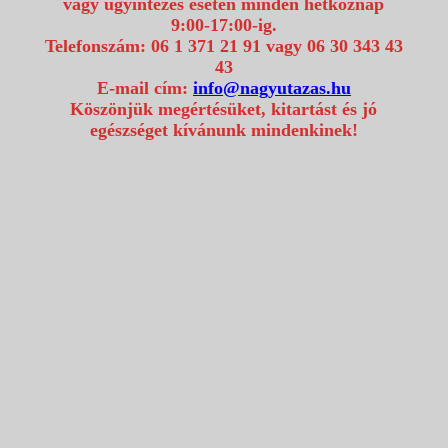
vagy ügyintézés esetén minden hétköznap
9:00-17:00-ig.
Telefonszám: 06 1 371 21 91 vagy 06 30 343 43
43
E-mail cím:
info@nagyutazas.hu
Köszönjük megértésüket, kitartást és jó
egészséget kívánunk mindenkinek!