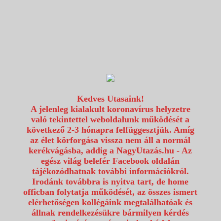
1117 Budapest, Fehérvári út 80.
info@utazzvelunk.hu
(06) 1 371 21 91, (06) 30 343 4343
0
Kedves Utasaink!
A jelenleg kialakult koronavírus helyzetre
való tekintettel weboldalunk működését a
következő 2-3 hónapra felfüggesztjük. Amíg
az élet körforgása vissza nem áll a normál
kerékvágásba, addig a NagyUtazás.hu - Az
egész világ belefér Facebook oldalán
tájékozódhatnak további információkról.
Irodánk továbbra is nyitva tart, de home
officban folytatja működését, az összes ismert
elérhetőségen kollégáink megtalálhatóak és
állnak rendelkezésükre bármilyen kérdés