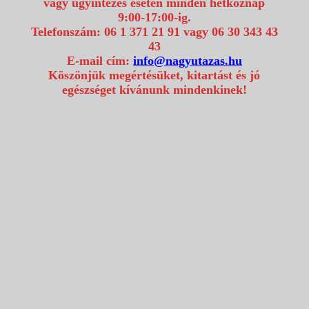
vagy ügyintézés esetén minden hétköznap
9:00-17:00-ig.
Telefonszám: 06 1 371 21 91 vagy 06 30 343 43
43
E-mail cím:
info@nagyutazas.hu
Köszönjük megértésüket, kitartást és jó
egészséget kívánunk mindenkinek!