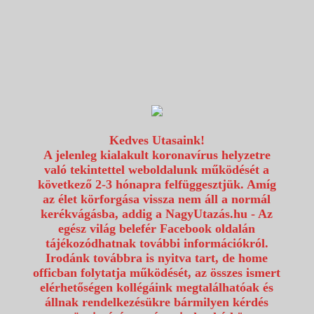
1117 Budapest, Fehérvári út 80.
info@utazzvelunk.hu
(06) 1 371 21 91, (06) 30 343 4343
0
Kedves Utasaink!
A jelenleg kialakult koronavírus helyzetre
való tekintettel weboldalunk működését a
következő 2-3 hónapra felfüggesztjük. Amíg
az élet körforgása vissza nem áll a normál
kerékvágásba, addig a NagyUtazás.hu - Az
egész világ belefér Facebook oldalán
tájékozódhatnak további információkról.
Irodánk továbbra is nyitva tart, de home
officban folytatja működését, az összes ismert
elérhetőségen kollégáink megtalálhatóak és
állnak rendelkezésükre bármilyen kérdés