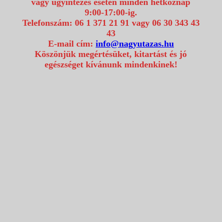
vagy ügyintézés esetén minden hétköznap
9:00-17:00-ig.
Telefonszám: 06 1 371 21 91 vagy 06 30 343 43
43
E-mail cím:
info@nagyutazas.hu
Köszönjük megértésüket, kitartást és jó
egészséget kívánunk mindenkinek!