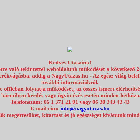
Kedves Utasaink!
etre való tekintettel weboldalunk működését a következő 2
erékvágásba, addig a NagyUtazás.hu - Az egész világ bel
további információkról.
e officban folytatja működését, az összes ismert elérhetős
 bármilyen kérdés vagy ügyintézés esetén minden hétközna
Telefonszám: 06 1 371 21 91 vagy 06 30 343 43 43
E-mail cím:
info@nagyutazas.hu
k megértésüket, kitartást és jó egészséget kívánunk min