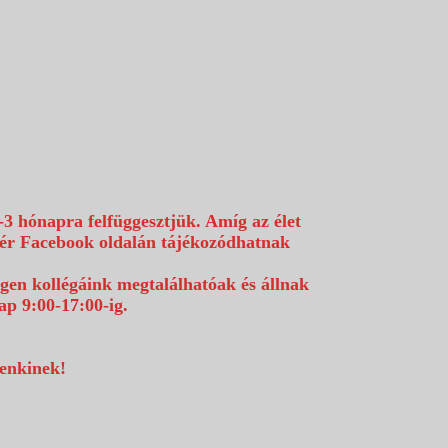
-3 hónapra felfüggesztjük. Amíg az élet
efér Facebook oldalán tájékozódhatnak
égen kollégáink megtalálhatóak és állnak
p 9:00-17:00-ig.
denkinek!