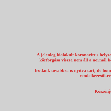
1117 Budapest, Fehérvári út 80.
info@utazzvelunk.hu
(06) 1 371 21 91, (06) 30 343 4343
0
A jelenleg kialakult koronavírus helyz
körforgása vissza nem áll a normál k
Irodánk továbbra is nyitva tart, de hom
rendelkezésükre
Köszönjü