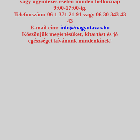
vagy ügyintézés esetén minden hétköznap
9:00-17:00-ig.
Telefonszám: 06 1 371 21 91 vagy 06 30 343 43
43
E-mail cím:
info@nagyutazas.hu
Köszönjük megértésüket, kitartást és jó
egészséget kívánunk mindenkinek!