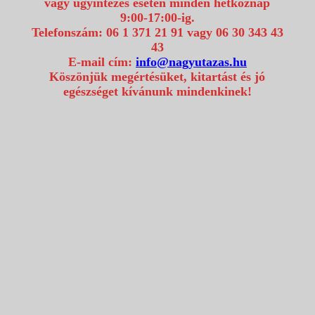
vagy ügyintézés esetén minden hétköznap
9:00-17:00-ig.
Telefonszám: 06 1 371 21 91 vagy 06 30 343 43
43
E-mail cím:
info@nagyutazas.hu
Köszönjük megértésüket, kitartást és jó
egészséget kívánunk mindenkinek!