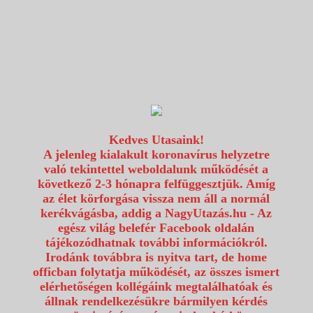
1117 Budapest, Fehérvári út 80.
info@utazzvelunk.hu
(06) 1 371 21 91, (06) 30 343 4343
0
Kedves Utasaink!
A jelenleg kialakult koronavírus helyzetre
való tekintettel weboldalunk működését a
következő 2-3 hónapra felfüggesztjük. Amíg
az élet körforgása vissza nem áll a normál
kerékvágásba, addig a NagyUtazás.hu - Az
egész világ belefér Facebook oldalán
tájékozódhatnak további információkról.
Irodánk továbbra is nyitva tart, de home
officban folytatja működését, az összes ismert
elérhetőségen kollégáink megtalálhatóak és
állnak rendelkezésükre bármilyen kérdés