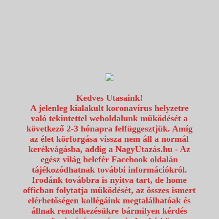
1117 Budapest, Fehérvári út 80.
info@utazzvelunk.hu
(06) 1 371 21 91, (06) 30 343 4343
0
Kedves Utasaink!
A jelenleg kialakult koronavírus helyzetre
való tekintettel weboldalunk működését a
következő 2-3 hónapra felfüggesztjük. Amíg
az élet körforgása vissza nem áll a normál
kerékvágásba, addig a NagyUtazás.hu - Az
egész világ belefér Facebook oldalán
tájékozódhatnak további információkról.
Irodánk továbbra is nyitva tart, de home
officban folytatja működését, az összes ismert
elérhetőségen kollégáink megtalálhatóak és
állnak rendelkezésükre bármilyen kérdés