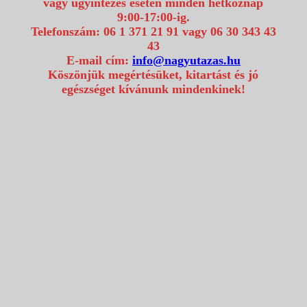
vagy ügyintézés esetén minden hétköznap
9:00-17:00-ig.
Telefonszám: 06 1 371 21 91 vagy 06 30 343 43
43
E-mail cím:
info@nagyutazas.hu
Köszönjük megértésüket, kitartást és jó
egészséget kívánunk mindenkinek!