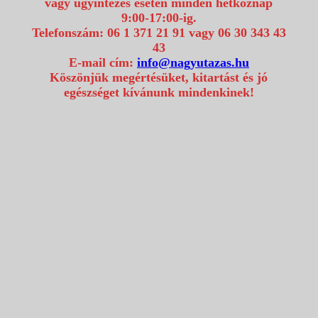
vagy ügyintézés esetén minden hétköznap
9:00-17:00-ig.
Telefonszám: 06 1 371 21 91 vagy 06 30 343 43
43
E-mail cím:
info@nagyutazas.hu
Köszönjük megértésüket, kitartást és jó
egészséget kívánunk mindenkinek!