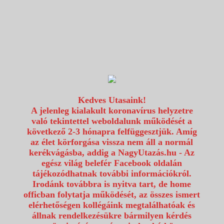
1117 Budapest, Fehérvári út 80.
info@utazzvelunk.hu
(06) 1 371 21 91, (06) 30 343 4343
0
Kedves Utasaink!
A jelenleg kialakult koronavírus helyzetre
való tekintettel weboldalunk működését a
következő 2-3 hónapra felfüggesztjük. Amíg
az élet körforgása vissza nem áll a normál
kerékvágásba, addig a NagyUtazás.hu - Az
egész világ belefér Facebook oldalán
tájékozódhatnak további információkról.
Irodánk továbbra is nyitva tart, de home
officban folytatja működését, az összes ismert
elérhetőségen kollégáink megtalálhatóak és
állnak rendelkezésükre bármilyen kérdés