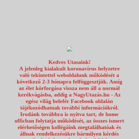
1117 Budapest, Fehérvári út 80.
info@utazzvelunk.hu
(06) 1 371 21 91, (06) 30 343 4343
0
Kedves Utasaink!
A jelenleg kialakult koronavírus helyzetre
való tekintettel weboldalunk működését a
következő 2-3 hónapra felfüggesztjük. Amíg
az élet körforgása vissza nem áll a normál
kerékvágásba, addig a NagyUtazás.hu - Az
egész világ belefér Facebook oldalán
tájékozódhatnak további információkról.
Irodánk továbbra is nyitva tart, de home
officban folytatja működését, az összes ismert
elérhetőségen kollégáink megtalálhatóak és
állnak rendelkezésükre bármilyen kérdés