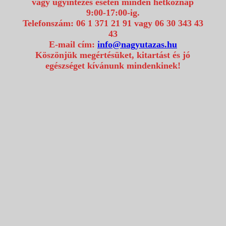
vagy ügyintézés esetén minden hétköznap
9:00-17:00-ig.
Telefonszám: 06 1 371 21 91 vagy 06 30 343 43
43
E-mail cím:
info@nagyutazas.hu
Köszönjük megértésüket, kitartást és jó
egészséget kívánunk mindenkinek!