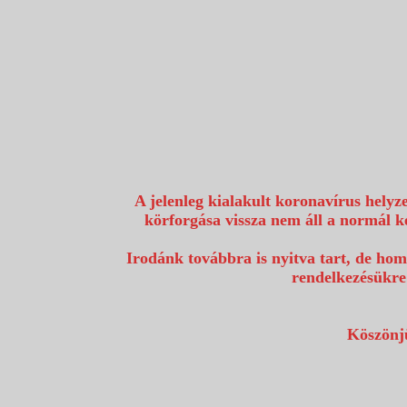
1117 Budapest, Fehérvári út 80.
info@utazzvelunk.hu
(06) 1 371 21 91, (06) 30 343 4343
0
A jelenleg kialakult koronavírus helyz
körforgása vissza nem áll a normál k
Irodánk továbbra is nyitva tart, de hom
rendelkezésükre
Köszönjü