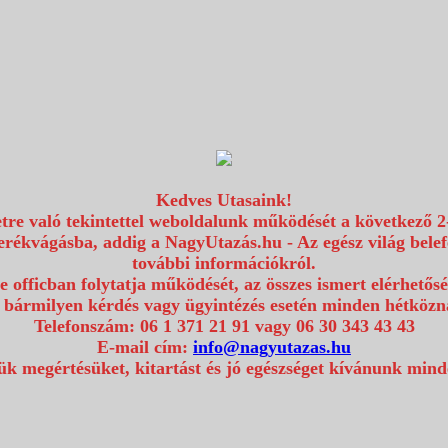
Kedves Utasaink!
etre való tekintettel weboldalunk működését a következő 2
erékvágásba, addig a NagyUtazás.hu - Az egész világ bel
további információkról.
e officban folytatja működését, az összes ismert elérhetős
 bármilyen kérdés vagy ügyintézés esetén minden hétközna
Telefonszám: 06 1 371 21 91 vagy 06 30 343 43 43
E-mail cím:
info@nagyutazas.hu
k megértésüket, kitartást és jó egészséget kívánunk min