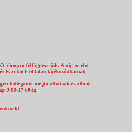
-3 hónapra felfüggesztjük. Amíg az élet
efér Facebook oldalán tájékozódhatnak
égen kollégáink megtalálhatóak és állnak
p 9:00-17:00-ig.
denkinek!