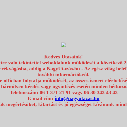
Kedves Utasaink!
etre való tekintettel weboldalunk működését a következő 2
erékvágásba, addig a NagyUtazás.hu - Az egész világ bel
további információkról.
e officban folytatja működését, az összes ismert elérhetős
 bármilyen kérdés vagy ügyintézés esetén minden hétközna
Telefonszám: 06 1 371 21 91 vagy 06 30 343 43 43
E-mail cím:
info@nagyutazas.hu
k megértésüket, kitartást és jó egészséget kívánunk min