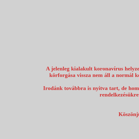
1117 Budapest, Fehérvári út 80.
info@utazzvelunk.hu
(06) 1 371 21 91, (06) 30 343 4343
0
A jelenleg kialakult koronavírus helyz
körforgása vissza nem áll a normál k
Irodánk továbbra is nyitva tart, de hom
rendelkezésükre
Köszönjü