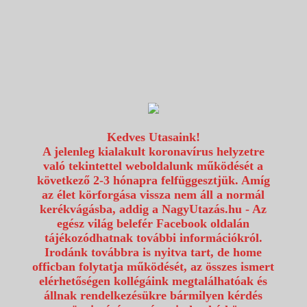
1117 Budapest, Fehérvári út 80.
info@utazzvelunk.hu
(06) 1 371 21 91, (06) 30 343 4343
0
Kedves Utasaink!
A jelenleg kialakult koronavírus helyzetre
való tekintettel weboldalunk működését a
következő 2-3 hónapra felfüggesztjük. Amíg
az élet körforgása vissza nem áll a normál
kerékvágásba, addig a NagyUtazás.hu - Az
egész világ belefér Facebook oldalán
tájékozódhatnak további információkról.
Irodánk továbbra is nyitva tart, de home
officban folytatja működését, az összes ismert
elérhetőségen kollégáink megtalálhatóak és
állnak rendelkezésükre bármilyen kérdés