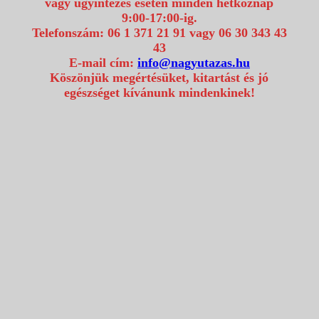
vagy ügyintézés esetén minden hétköznap
9:00-17:00-ig.
Telefonszám: 06 1 371 21 91 vagy 06 30 343 43
43
E-mail cím:
info@nagyutazas.hu
Köszönjük megértésüket, kitartást és jó
egészséget kívánunk mindenkinek!