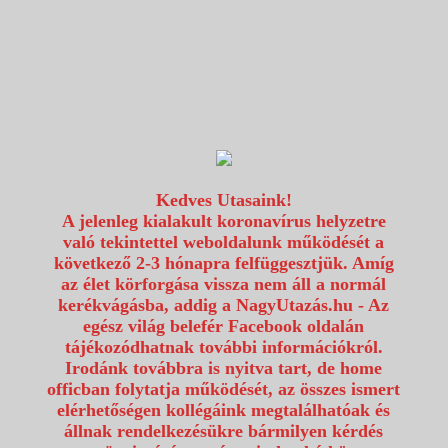
1117 Budapest, Fehérvári út 80.
info@utazzvelunk.hu
(06) 1 371 21 91, (06) 30 343 4343
0
Kedves Utasaink!
A jelenleg kialakult koronavírus helyzetre
való tekintettel weboldalunk működését a
következő 2-3 hónapra felfüggesztjük. Amíg
az élet körforgása vissza nem áll a normál
kerékvágásba, addig a NagyUtazás.hu - Az
egész világ belefér Facebook oldalán
tájékozódhatnak további információkról.
Irodánk továbbra is nyitva tart, de home
officban folytatja működését, az összes ismert
elérhetőségen kollégáink megtalálhatóak és
állnak rendelkezésükre bármilyen kérdés