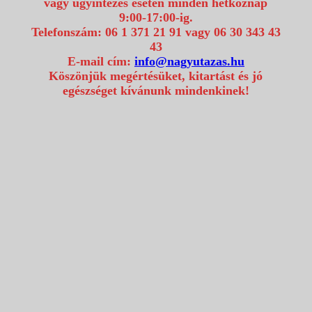
vagy ügyintézés esetén minden hétköznap
9:00-17:00-ig.
Telefonszám: 06 1 371 21 91 vagy 06 30 343 43
43
E-mail cím:
info@nagyutazas.hu
Köszönjük megértésüket, kitartást és jó
egészséget kívánunk mindenkinek!