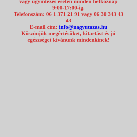
vagy ügyintézés esetén minden hétköznap
9:00-17:00-ig.
Telefonszám: 06 1 371 21 91 vagy 06 30 343 43
43
E-mail cím:
info@nagyutazas.hu
Köszönjük megértésüket, kitartást és jó
egészséget kívánunk mindenkinek!