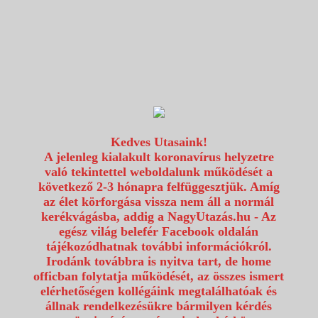
1117 Budapest, Fehérvári út 80.
info@utazzvelunk.hu
(06) 1 371 21 91, (06) 30 343 4343
0
Kedves Utasaink!
A jelenleg kialakult koronavírus helyzetre
való tekintettel weboldalunk működését a
következő 2-3 hónapra felfüggesztjük. Amíg
az élet körforgása vissza nem áll a normál
kerékvágásba, addig a NagyUtazás.hu - Az
egész világ belefér Facebook oldalán
tájékozódhatnak további információkról.
Irodánk továbbra is nyitva tart, de home
officban folytatja működését, az összes ismert
elérhetőségen kollégáink megtalálhatóak és
állnak rendelkezésükre bármilyen kérdés