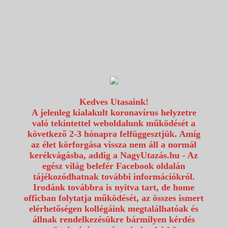
1117 Budapest, Fehérvári út 80.
info@utazzvelunk.hu
(06) 1 371 21 91, (06) 30 343 4343
0
Kedves Utasaink!
A jelenleg kialakult koronavírus helyzetre
való tekintettel weboldalunk működését a
következő 2-3 hónapra felfüggesztjük. Amíg
az élet körforgása vissza nem áll a normál
kerékvágásba, addig a NagyUtazás.hu - Az
egész világ belefér Facebook oldalán
tájékozódhatnak további információkról.
Irodánk továbbra is nyitva tart, de home
officban folytatja működését, az összes ismert
elérhetőségen kollégáink megtalálhatóak és
állnak rendelkezésükre bármilyen kérdés