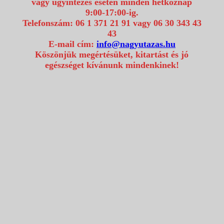
vagy ügyintézés esetén minden hétköznap
9:00-17:00-ig.
Telefonszám: 06 1 371 21 91 vagy 06 30 343 43
43
E-mail cím:
info@nagyutazas.hu
Köszönjük megértésüket, kitartást és jó
egészséget kívánunk mindenkinek!