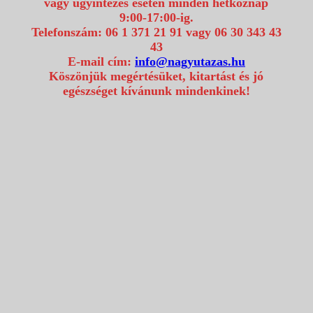
vagy ügyintézés esetén minden hétköznap
9:00-17:00-ig.
Telefonszám: 06 1 371 21 91 vagy 06 30 343 43
43
E-mail cím:
info@nagyutazas.hu
Köszönjük megértésüket, kitartást és jó
egészséget kívánunk mindenkinek!