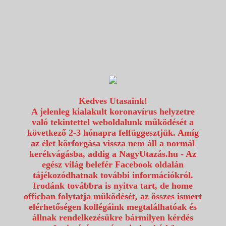
1117 Budapest, Fehérvári út 80.
info@utazzvelunk.hu
(06) 1 371 21 91, (06) 30 343 4343
0
Kedves Utasaink!
A jelenleg kialakult koronavírus helyzetre
való tekintettel weboldalunk működését a
következő 2-3 hónapra felfüggesztjük. Amíg
az élet körforgása vissza nem áll a normál
kerékvágásba, addig a NagyUtazás.hu - Az
egész világ belefér Facebook oldalán
tájékozódhatnak további információkról.
Irodánk továbbra is nyitva tart, de home
officban folytatja működését, az összes ismert
elérhetőségen kollégáink megtalálhatóak és
állnak rendelkezésükre bármilyen kérdés