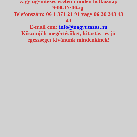
vagy ügyintézés esetén minden hétköznap
9:00-17:00-ig.
Telefonszám: 06 1 371 21 91 vagy 06 30 343 43
43
E-mail cím:
info@nagyutazas.hu
Köszönjük megértésüket, kitartást és jó
egészséget kívánunk mindenkinek!