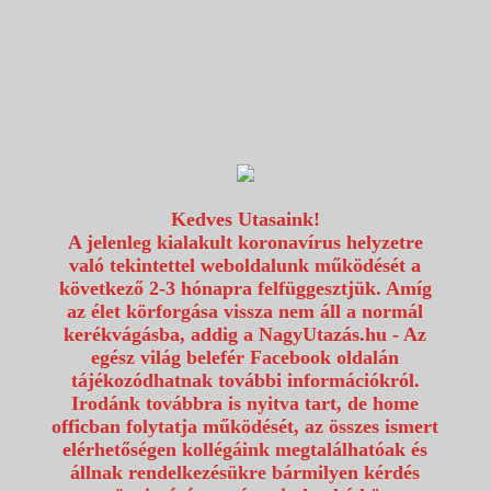
1117 Budapest, Fehérvári út 80.
info@utazzvelunk.hu
(06) 1 371 21 91, (06) 30 343 4343
0
Kedves Utasaink!
A jelenleg kialakult koronavírus helyzetre
való tekintettel weboldalunk működését a
következő 2-3 hónapra felfüggesztjük. Amíg
az élet körforgása vissza nem áll a normál
kerékvágásba, addig a NagyUtazás.hu - Az
egész világ belefér Facebook oldalán
tájékozódhatnak további információkról.
Irodánk továbbra is nyitva tart, de home
officban folytatja működését, az összes ismert
elérhetőségen kollégáink megtalálhatóak és
állnak rendelkezésükre bármilyen kérdés