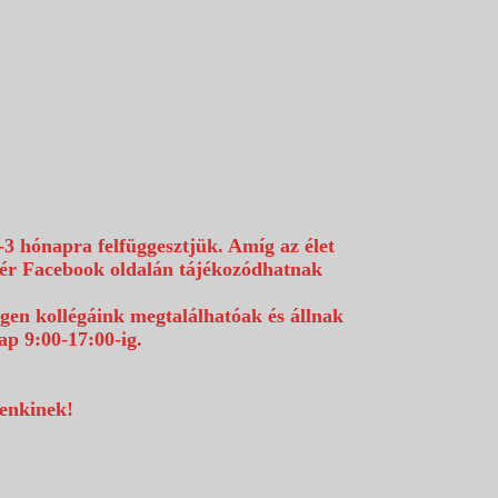
-3 hónapra felfüggesztjük. Amíg az élet
efér Facebook oldalán tájékozódhatnak
égen kollégáink megtalálhatóak és állnak
p 9:00-17:00-ig.
denkinek!