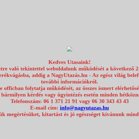
Kedves Utasaink!
etre való tekintettel weboldalunk működését a következő 2
erékvágásba, addig a NagyUtazás.hu - Az egész világ bel
további információkról.
e officban folytatja működését, az összes ismert elérhetős
 bármilyen kérdés vagy ügyintézés esetén minden hétközna
Telefonszám: 06 1 371 21 91 vagy 06 30 343 43 43
E-mail cím:
info@nagyutazas.hu
k megértésüket, kitartást és jó egészséget kívánunk min