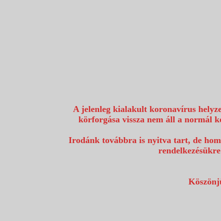
1117 Budapest, Fehérvári út 80.
info@utazzvelunk.hu
(06) 1 371 21 91, (06) 30 343 4343
0
A jelenleg kialakult koronavírus helyz
körforgása vissza nem áll a normál k
Irodánk továbbra is nyitva tart, de hom
rendelkezésükre
Köszönjü