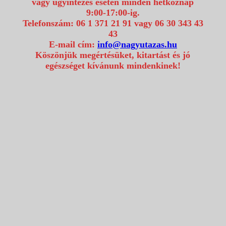
vagy ügyintézés esetén minden hétköznap
9:00-17:00-ig.
Telefonszám: 06 1 371 21 91 vagy 06 30 343 43
43
E-mail cím:
info@nagyutazas.hu
Köszönjük megértésüket, kitartást és jó
egészséget kívánunk mindenkinek!