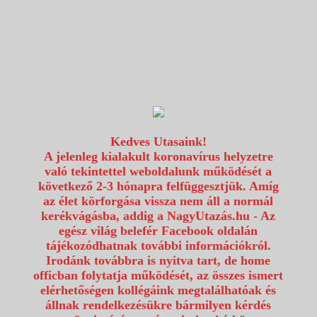
1117 Budapest, Fehérvári út 80.
info@utazzvelunk.hu
(06) 1 371 21 91, (06) 30 343 4343
0
Kedves Utasaink!
A jelenleg kialakult koronavírus helyzetre
való tekintettel weboldalunk működését a
következő 2-3 hónapra felfüggesztjük. Amíg
az élet körforgása vissza nem áll a normál
kerékvágásba, addig a NagyUtazás.hu - Az
egész világ belefér Facebook oldalán
tájékozódhatnak további információkról.
Irodánk továbbra is nyitva tart, de home
officban folytatja működését, az összes ismert
elérhetőségen kollégáink megtalálhatóak és
állnak rendelkezésükre bármilyen kérdés