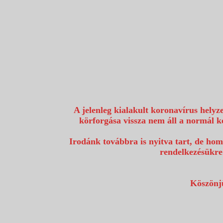
1117 Budapest, Fehérvári út 80.
info@utazzvelunk.hu
(06) 1 371 21 91, (06) 30 343 4343
0
A jelenleg kialakult koronavírus helyz
körforgása vissza nem áll a normál k
Irodánk továbbra is nyitva tart, de hom
rendelkezésükre
Köszönjü