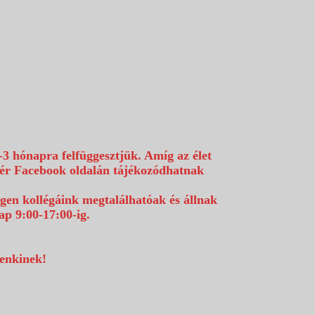
-3 hónapra felfüggesztjük. Amíg az élet
efér Facebook oldalán tájékozódhatnak
égen kollégáink megtalálhatóak és állnak
p 9:00-17:00-ig.
denkinek!