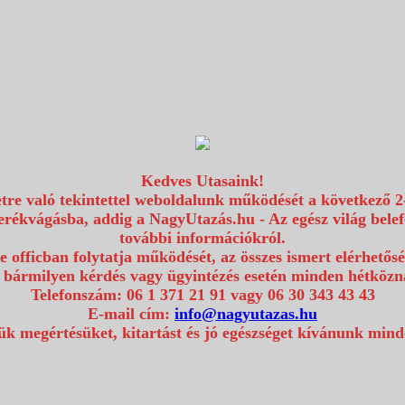
Kedves Utasaink!
etre való tekintettel weboldalunk működését a következő 2
erékvágásba, addig a NagyUtazás.hu - Az egész világ bel
további információkról.
e officban folytatja működését, az összes ismert elérhetős
 bármilyen kérdés vagy ügyintézés esetén minden hétközna
Telefonszám: 06 1 371 21 91 vagy 06 30 343 43 43
E-mail cím:
info@nagyutazas.hu
k megértésüket, kitartást és jó egészséget kívánunk min