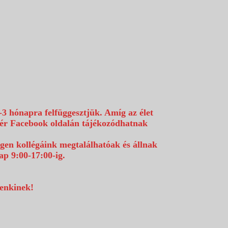
-3 hónapra felfüggesztjük. Amíg az élet
efér Facebook oldalán tájékozódhatnak
égen kollégáink megtalálhatóak és állnak
p 9:00-17:00-ig.
denkinek!