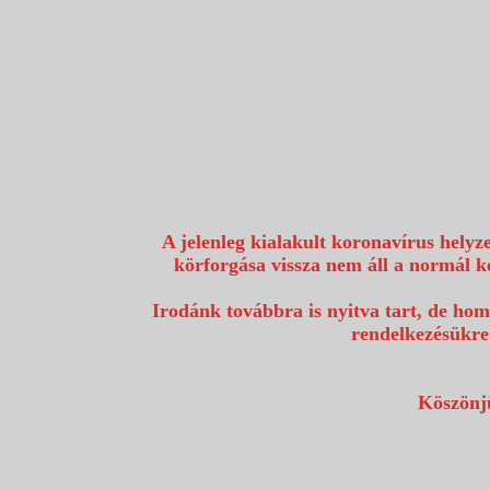
1117 Budapest, Fehérvári út 80.
info@utazzvelunk.hu
(06) 1 371 21 91, (06) 30 343 4343
0
A jelenleg kialakult koronavírus helyz
körforgása vissza nem áll a normál k
Irodánk továbbra is nyitva tart, de hom
rendelkezésükre
Köszönjü