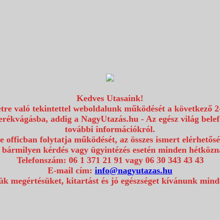
Kedves Utasaink!
etre való tekintettel weboldalunk működését a következő 2
erékvágásba, addig a NagyUtazás.hu - Az egész világ bel
további információkról.
e officban folytatja működését, az összes ismert elérhetős
 bármilyen kérdés vagy ügyintézés esetén minden hétközna
Telefonszám: 06 1 371 21 91 vagy 06 30 343 43 43
E-mail cím:
info@nagyutazas.hu
k megértésüket, kitartást és jó egészséget kívánunk min